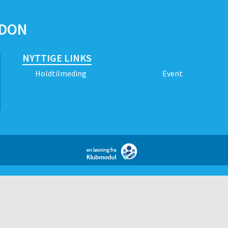
IDON
NYTTIGE LINKS
Holdtilmeding
Event