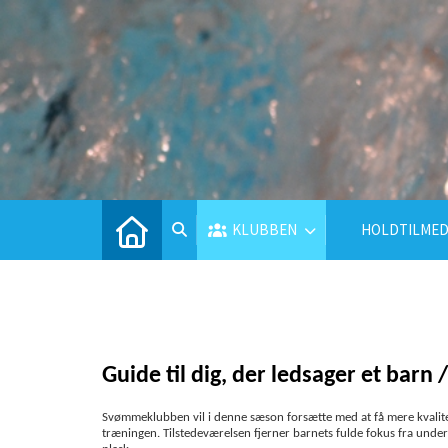
KLUBBEN
HOLDTILMED
Guide til dig, der ledsager et barn
Svømmeklubben vil i denne sæson forsætte med at få mere kvalitet 
træningen. Tilstedeværelsen fjerner barnets fulde fokus fra underv