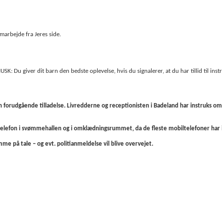
amarbejde fra Jeres side.
: Du giver dit barn den bedste oplevelse, hvis du signalerer, at du har tillid til instr
n forudgående tilladelse. Livredderne og receptionisten i Badeland har instruks o
ltelefon i svømmehallen og i omklædningsrummet, da de fleste mobiltelefoner ha
me på tale – og evt. politianmeldelse vil blive overvejet.