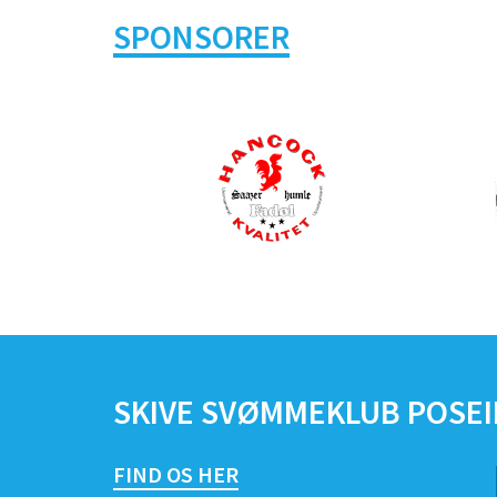
SPONSORER
SKIVE SVØMMEKLUB POSE
FIND OS HER