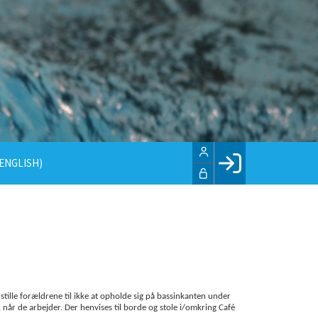
ENGLISH)
Facebook login
Husk mig
Glemt password
Opret profil
LOG IND
tille forældrene til ikke at opholde sig på bassinkanten under
 når de arbejder. Der henvises til borde og stole i/omkring Café