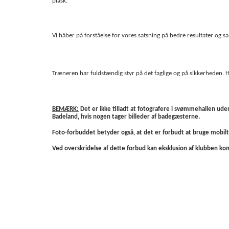
plask.
Vi håber på forståelse for vores satsning på bedre resultater og s
Træneren har fuldstændig styr på det faglige og på sikkerheden. HUSK
BEMÆRK:
Det er ikke tilladt at fotografere i svømmehallen ude
Badeland, hvis nogen tager billeder af badegæsterne.
Foto-forbuddet betyder også, at det er forbudt at bruge mobi
Ved overskridelse af dette forbud kan eksklusion af klubben kom