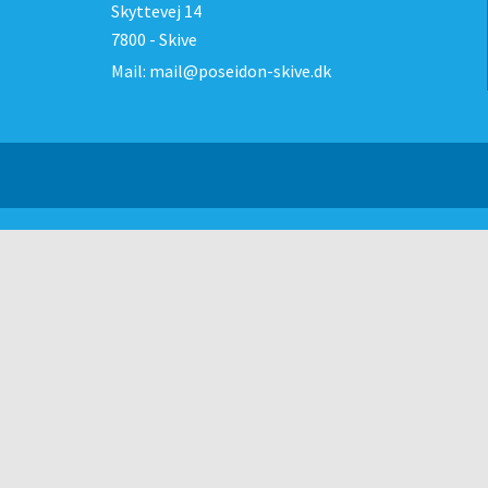
Skyttevej 14
7800 - Skive
Mail:
mail@poseidon-skive.dk