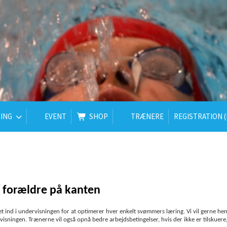
ING
EVENT
SHOP
TRÆNERE
REGISTRATION (
 / forældre på kanten
ind i undervisningen for at optimerer hver enkelt svømmers læring. Vi vil gerne hens
isningen. Trænerne vil også opnå bedre arbejdsbetingelser, hvis der ikke er tilskuere,